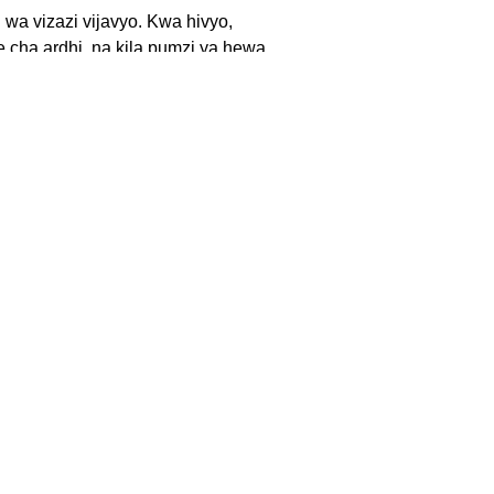
i wa vizazi vijavyo. Kwa hivyo,
e cha ardhi, na kila pumzi ya hewa
 yetu.
Donate Today
Newsletter Signup
Social Links
.