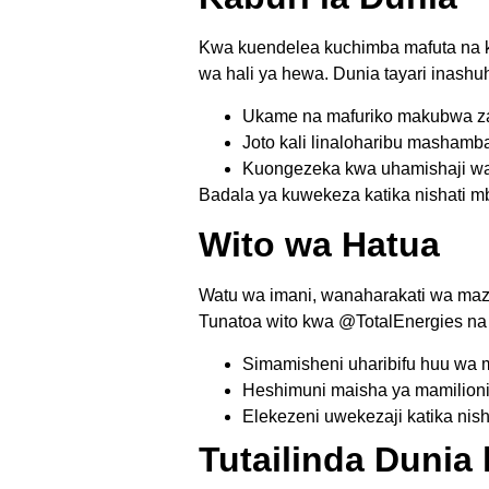
Kwa kuendelea kuchimba mafuta na k
wa hali ya hewa. Dunia tayari inashu
Ukame na mafuriko makubwa za
Joto kali linaloharibu mashamb
Kuongezeka kwa uhamishaji wa
Badala ya kuwekeza katika nishati m
Wito wa Hatua
Watu wa imani, wanaharakati wa maz
Tunatoa wito kwa @TotalEnergies na
Simamisheni uharibifu huu wa m
Heshimuni maisha ya mamilioni
Elekezeni uwekezaji katika nish
Tutailinda Duni