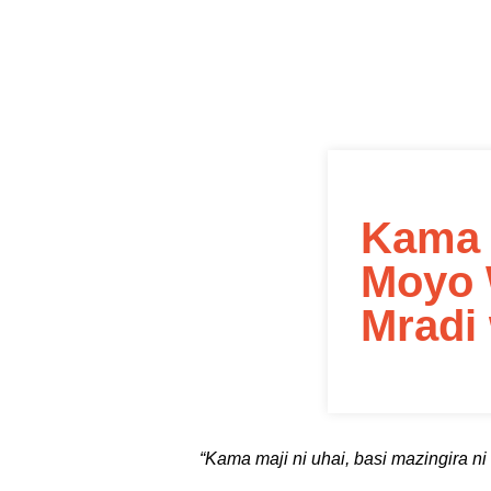
Kama M
Moyo 
Mradi
“Kama maji ni uhai, basi mazingira n