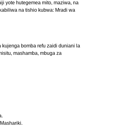
miji yote hutegemea mito, maziwa, na
kabiliwa na tishio kubwa: Mradi wa
kujenga bomba refu zaidi duniani la
a misitu, mashamba, mbuga za
a.
Mashariki.