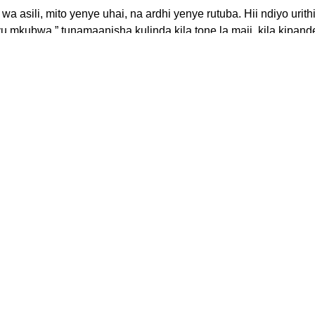
wa asili, mito yenye uhai, na ardhi yenye rutuba. Hii ndiyo urith
u mkubwa,” tunamaanisha kulinda kila tone la maji, kila kipand
o wake. Dunia ni nyumba yetu. Tusiruhusu EACOP kuteka maisha
k without your support.
Location
us
P.O Box: 51610 Nairobi Kenya
AACC Building, Waiyaki Way,
Westlands.
Contact
 Events
info@greenfaith.africa