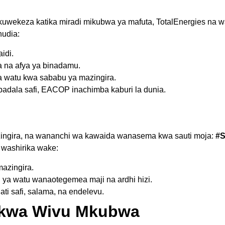
uwekeza katika miradi mikubwa ya mafuta, TotalEnergies na 
hudia:
idi.
a na afya ya binadamu.
 watu kwa sababu ya mazingira.
badala safi, EACOP inachimba kaburi la dunia.
ingira, na wananchi wa kawaida wanasema kwa sauti moja:
#
 washirika wake:
azingira.
 ya watu wanaotegemea maji na ardhi hizi.
ati safi, salama, na endelevu.
a kwa Wivu Mkubwa