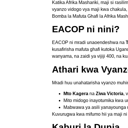
Katika Afrika Mashariki, maji si rasi
vyanzo vidogo vya maji kwa chakula, 
Bomba la Mafuta Ghafi la Afrika Mas
EACOP ni nini?
EACOP ni mradi unaoendeshwa na
kusafirisha mafuta ghafi kutoka Ugan
wanyama, na zaidi ya vijiji 400, na ku
Athari kwa Vyanz
Mradi huu unahatarisha vyanzo muhi
Mto Kagera
na
Ziwa Victoria
, 
Mito midogo inayotumika kwa umw
Mabwawa ya asili yanayounga 
Kuvurugwa kwa mifumo hii ya maji ni
Kaburi la Dunia