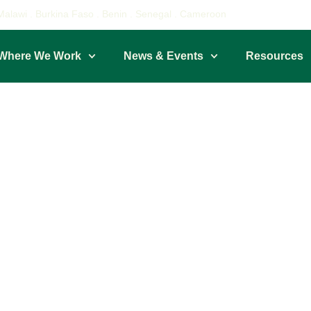
alawi . Burkina Faso . Benin . Senegal . Cameroon
Where We Work
News & Events
Resources