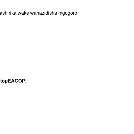
washirika wake wanazidisha mgogoro
StopEACOP
.