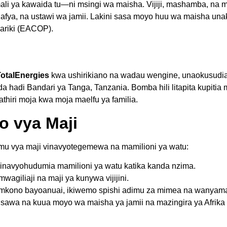
limali ya kawaida tu—ni msingi wa maisha. Vijiji, mashamba, na 
afya, na ustawi wa jamii. Lakini sasa moyo huu wa maisha una
hariki (EACOP).
TotalEnergies
kwa ushirikiano na wadau wengine, unaokusudia 
da hadi Bandari ya Tanga, Tanzania. Bomba hili litapita kupiti
athiri moja kwa moja maelfu ya familia.
o vya Maji
mu vya maji vinavyotegemewa na mamilioni ya watu:
vinavyohudumia mamilioni ya watu katika kanda nzima.
agiliaji na maji ya kunywa vijijini.
mkono bayoanuai, ikiwemo spishi adimu za mimea na wanyam
 sawa na kuua moyo wa maisha ya jamii na mazingira ya Afrika 