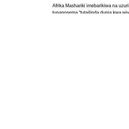
Afrika Mashariki imebarikiwa na uzuri 
tunaposema “tutailinda dunia kwa wiv
safi.
🌍✊🏽
Maji ni uhai. Mazingira ni moy
We can't do this wor
About 
People of faith across Africa are
organizing ambitious and faith-rooted
Careers
climate actions to create a livable
future for all people.
News &
Get in Touch