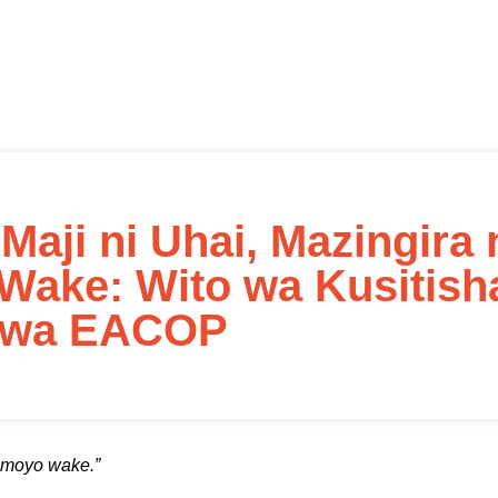
aji ni Uhai, Mazingira 
Wake: Wito wa Kusitish
 wa EACOP
i moyo wake.”