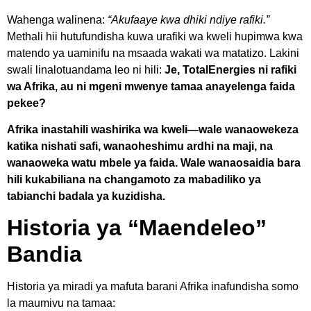
Wahenga walinena:
“Akufaaye kwa dhiki ndiye rafiki.”
Methali hii hutufundisha kuwa urafiki wa kweli hupimwa kwa
matendo ya uaminifu na msaada wakati wa matatizo. Lakini
swali linalotuandama leo ni hili:
Je, TotalEnergies ni rafiki
wa Afrika, au ni mgeni mwenye tamaa anayelenga faida
pekee?
Afrika inastahili washirika wa kweli—wale wanaowekeza
katika nishati safi, wanaoheshimu ardhi na maji, na
wanaoweka watu mbele ya faida. Wale wanaosaidia bara
hili kukabiliana na changamoto za mabadiliko ya
tabianchi badala ya kuzidisha.
Historia ya “Maendeleo”
Bandia
Historia ya miradi ya mafuta barani Afrika inafundisha somo
la maumivu na tamaa: