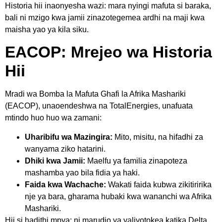
Historia hii inaonyesha wazi: mara nyingi mafuta si baraka,
bali ni mzigo kwa jamii zinazotegemea ardhi na maji kwa
maisha yao ya kila siku.
EACOP: Mrejeo wa Historia
Hii
Mradi wa Bomba la Mafuta Ghafi la Afrika Mashariki
(EACOP), unaoendeshwa na TotalEnergies, unafuata
mtindo huo huo wa zamani:
Uharibifu wa Mazingira:
Mito, misitu, na hifadhi za
wanyama ziko hatarini.
Dhiki kwa Jamii:
Maelfu ya familia zinapoteza
mashamba yao bila fidia ya haki.
Faida kwa Wachache:
Wakati faida kubwa zikitiririka
nje ya bara, gharama hubaki kwa wananchi wa Afrika
Mashariki.
Hii si hadithi mpya; ni marudio ya yaliyotokea katika Delta