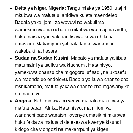
Delta ya Niger, Nigeria:
Tangu miaka ya 1950, utajiri
mkubwa wa mafuta uliahidiwa kuleta maendeleo.
Badala yake, jamii za wavuvi na wakulima
wamekumbwa na uchafuzi mkubwa wa maji na ardhi,
huku maisha yao yakibadilishwa kuwa dhiki na
umaskini. Makampuni yalipata faida, wananchi
wakabaki na hasara.
Sudan na Sudan Kusini:
Mapato ya mafuta yaliibua
matumaini ya utulivu wa kiuchumi. Hata hivyo,
yamekuwa chanzo cha migogoro, ufisadi, na ukosefu
wa maendeleo endelevu. Badala ya kuwa chanzo cha
mshikamano, mafuta yakawa chanzo cha mgawanyiko
na maumivu.
Angola:
Nchi mojawapo yenye mapato makubwa ya
mafuta barani Afrika. Hata hivyo, mamilioni ya
wananchi bado wanaishi kwenye umasikini mkubwa,
huku faida za mafuta zikielekezwa kwenye kikundi
kidogo cha viongozi na makampuni ya kigeni.