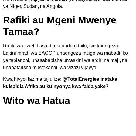
ya Niger, Sudan, na Angola.
Rafiki au Mgeni Mwenye
Tamaa?
Rafiki wa kweli husaidia kuondoa dhiki, sio kuongeza.
Lakini mradi wa EACOP unaongeza mzigo wa mabadiliko
ya tabianchi, unasababisha umaskini wa ardhi na maji, na
unahatarisha mustakabali wa vizazi vijavyo.
Kwa hivyo, lazima tujiulize:
@TotalEnergies inataka
kuisaidia Afrika au kuinyonya kwa faida yake?
Wito wa Hatua
Afrika inahitaji marafiki wa kweli—washirika wanaowekeza
katika nishati safi, wanaoheshimu ardhi na watu, na
wanaolinda urithi wa mazingira. Hatuhitaji marudio ya